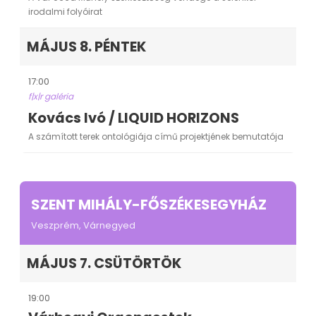
irodalmi folyóirat
MÁJUS 8. PÉNTEK
17:00
f|x|r galéria
Kovács Ivó / LIQUID HORIZONS
A számított terek ontológiája című projektjének bemutatója
SZENT MIHÁLY-FŐSZÉKESEGYHÁZ
Veszprém, Várnegyed
MÁJUS 7. CSÜTÖRTÖK
19:00