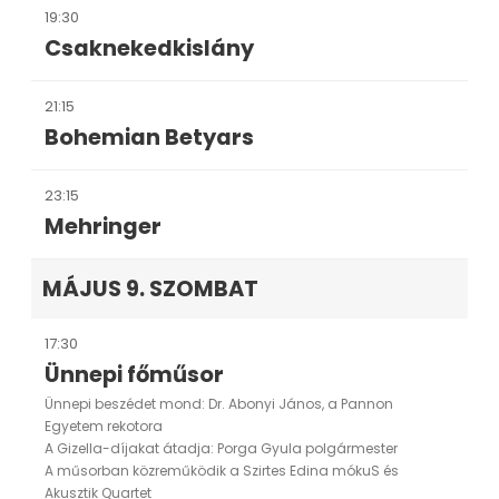
19:30
Csaknekedkislány
21:15
Bohemian Betyars
23:15
Mehringer
MÁJUS 9. SZOMBAT
17:30
Ünnepi főműsor
Ünnepi beszédet mond: Dr. Abonyi János, a Pannon
Egyetem rekotora
A Gizella-díjakat átadja: Porga Gyula polgármester
A műsorban közreműködik a Szirtes Edina mókuS és
Akusztik Quartet