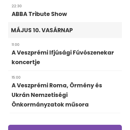
22:30
ABBA Tribute Show
MÁJUS 10. VASÁRNAP
11:00
A Veszprémi Ifjúsági Fúvószenekar
koncertje
15:00
A Veszprémi Roma, Örmény és
Ukrán Nemzetiségi
Önkormányzatok műsora