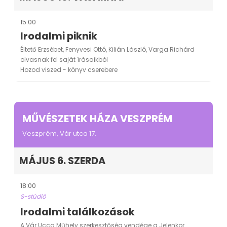
15:00
Irodalmi piknik
Éltető Erzsébet, Fenyvesi Ottó, Kilián László, Varga Richárd
olvasnak fel saját írásaikból
Hozod viszed - könyv cserebere
MŰVÉSZETEK HÁZA VESZPRÉM
Veszprém, Vár utca 17.
MÁJUS 6. SZERDA
18:00
S-stúdió
Irodalmi találkozások
A Vár Ucca Műhely szerkesztőség vendége a Jelenkor