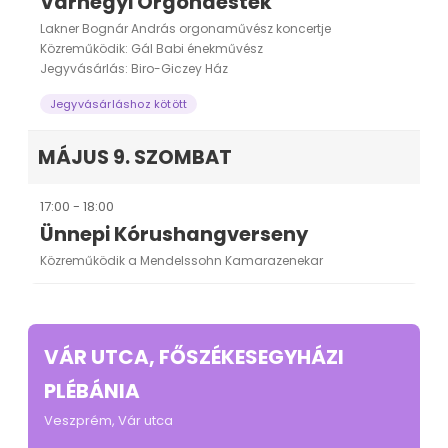
Várhegyi Orgonaestek
Lakner Bognár András orgonaművész koncertje
Közreműködik: Gál Babi énekművész
Jegyvásárlás: Biro-Giczey Ház
Jegyvásárláshoz kötött
MÁJUS 9. SZOMBAT
17:00 - 18:00
Ünnepi Kórushangverseny
Közreműködik a Mendelssohn Kamarazenekar
VÁR UTCA, FŐSZÉKESEGYHÁZI
PLÉBÁNIA
Veszprém, Vár utca