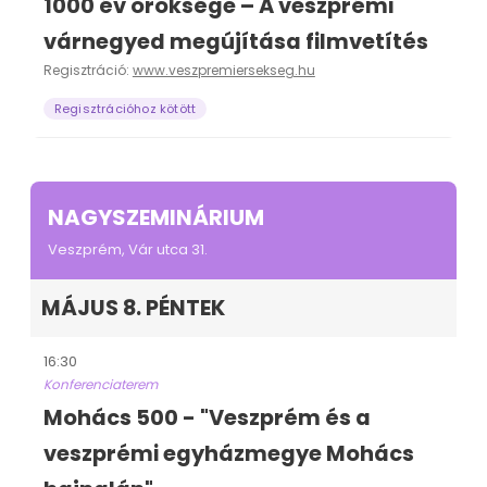
1000 év öröksége – A veszprémi
várnegyed megújítása filmvetítés
Regisztráció:
www.veszpremiersekseg.hu
Regisztrációhoz kötött
NAGYSZEMINÁRIUM
Veszprém, Vár utca 31.
MÁJUS 8. PÉNTEK
16:30
Konferenciaterem
Mohács 500 - "Veszprém és a
veszprémi egyházmegye Mohács