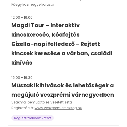
Főegyházmegye kórusai
12:00 - 16:00
Magdi Tour – Interaktív
kincskeresés, kódfejtés
Gizella-napi felfedező – Rejtett
kincsek keresése a várban, családi
kihívás
15:00 - 16:30
Műszaki kihívások és lehetőségek a
megújuló veszprémi várnegyedben
Szakmai bemutató és vezetett séta
Regisztráció:
www.veszpremiersekseg.hu
Regisztrációhoz kötött