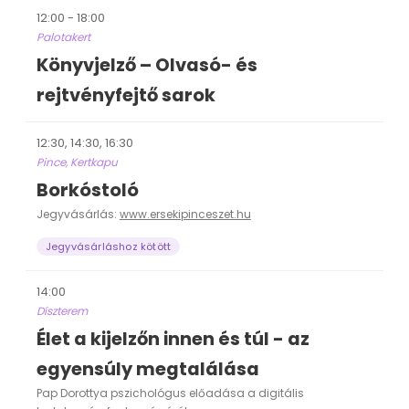
12:00 - 18:00
Palotakert
Könyvjelző – Olvasó- és
rejtvényfejtő sarok
12:30, 14:30, 16:30
Pince, Kertkapu
Borkóstoló
Jegyvásárlás:
www.ersekipinceszet.hu
Jegyvásárláshoz kötött
14:00
Díszterem
Élet a kijelzőn innen és túl - az
egyensúly megtalálása
Pap Dorottya pszichológus előadása a digitális