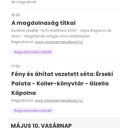
és nagyoknak
15:00
A magdolnaság titkai
Kurátori vezetés “Az Év kiállítása 2025”- díjas Bogáncs és
liliom - Magdolnák virágai című kiállításban
Regisztráció:
www.veszpremiersekseg.hu
Regisztrációhoz kötött
17:00
Fény és áhítat vezetett séta: Érseki
Palota - Koller-könyvtár - Gizella
Kápolna
Regisztráció:
www.veszpremiersekseg.hu
Regisztrációhoz kötött
MÁJUS 10. VASÁRNAP