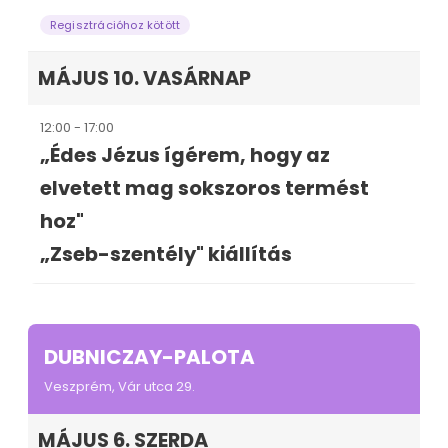
Regisztrációhoz kötött
MÁJUS 10. VASÁRNAP
12:00 - 17:00
„Édes Jézus ígérem, hogy az
elvetett mag sokszoros termést
hoz"
„Zseb-szentély" kiállítás
DUBNICZAY-PALOTA
Veszprém, Vár utca 29.
MÁJUS 6. SZERDA