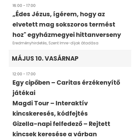
16:00 - 17:00
„Édes Jézus, ígérem, hogy az
elvetett mag sokszoros termést
hoz" egyházmegyei hittanverseny
Eredményhirdetés, Szent Imre-díjak átadása
MÁJUS 10. VASÁRNAP
12:00 - 17:00
Egy cipőben – Caritas érzékenyítő
játékai
Magdi Tour – Interaktív
kincskeresés, kódfejtés
Gizella-napi felfedező – Rejtett
kincsek keresése a várban