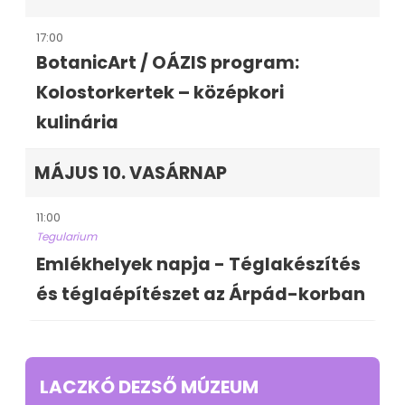
17:00
BotanicArt / OÁZIS program:
Kolostorkertek – középkori
kulinária
MÁJUS 10. VASÁRNAP
11:00
Tegularium
Emlékhelyek napja - Téglakészítés
és téglaépítészet az Árpád-korban
LACZKÓ DEZSŐ MÚZEUM