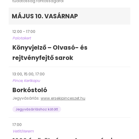
tudatosság fontosságáról
MÁJUS 10. VASÁRNAP
12:00 - 17:00
Palotakert
Könyvjelző – Olvasó- és
rejtvényfejtő sarok
13:00, 15:00, 17:00
Pince, Kertkapu
Borkóstoló
Jegyvásárlás:
www.ersekipinceszet.hu
Jegyvásárláshoz kötött
17:00
Vetítőterem