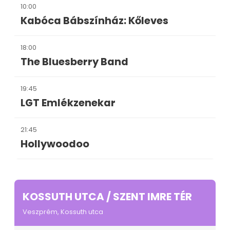
10:00
Kabóca Bábszínház: Kőleves
18:00
The Bluesberry Band
19:45
LGT Emlékzenekar
21:45
Hollywoodoo
KOSSUTH UTCA / SZENT IMRE TÉR
Veszprém, Kossuth utca