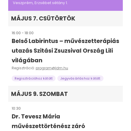
Veszprém, Erzsébet sétány 1.
MÁJUS 7. CSÜTÖRTÖK
16:00 - 18:00
Belső Labirintus – művészetterápiás
utazás Szitási Zsuzsival Ország Lili
világában
Regisztráció:
program@ldm.hu
Regisztrációhoz kötött
Jegyvásárláshoz kötött
MÁJUS 9. SZOMBAT
10:30
Dr. Tevesz Mária
művészettörténész záró