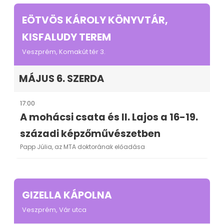
EÖTVÖS KÁROLY KÖNYVTÁR,
KISFALUDY TEREM
Veszprém, Komakút tér 3.
MÁJUS 6. SZERDA
17:00
A mohácsi csata és II. Lajos a 16-19.
századi képzőművészetben
Papp Júlia, az MTA doktorának előadása
GIZELLA KÁPOLNA
Veszprém, Vár utca