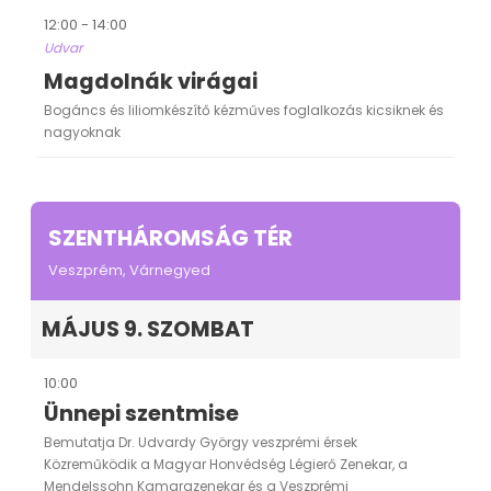
12:00 - 14:00
Udvar
Magdolnák virágai
Bogáncs és liliomkészítő kézműves foglalkozás kicsiknek és
nagyoknak
SZENTHÁROMSÁG TÉR
Veszprém, Várnegyed
MÁJUS 9. SZOMBAT
10:00
Ünnepi szentmise
Bemutatja Dr. Udvardy György veszprémi érsek
Közreműködik a Magyar Honvédség Légierő Zenekar, a
Mendelssohn Kamarazenekar és a Veszprémi