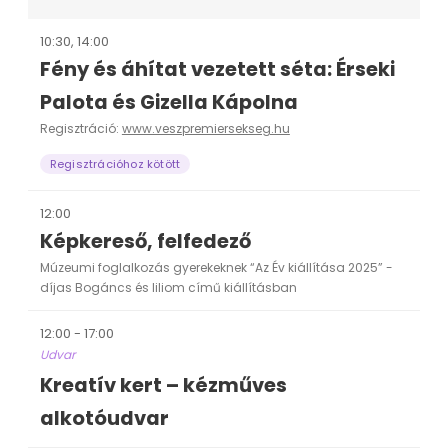
10:30, 14:00
Fény és áhítat vezetett séta: Érseki
Palota és Gizella Kápolna
Regisztráció:
www.veszpremiersekseg.hu
Regisztrációhoz kötött
12:00
Képkereső, felfedező
Múzeumi foglalkozás gyerekeknek “Az Év kiállítása 2025” -
díjas Bogáncs és liliom című kiállításban
12:00 - 17:00
Udvar
Kreatív kert – kézműves
alkotóudvar