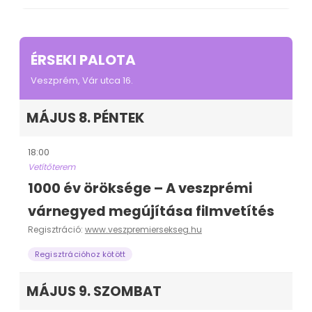
ÉRSEKI PALOTA
Veszprém, Vár utca 16.
MÁJUS 8. PÉNTEK
18:00
Vetítőterem
1000 év öröksége – A veszprémi
várnegyed megújítása filmvetítés
Regisztráció:
www.veszpremiersekseg.hu
Regisztrációhoz kötött
MÁJUS 9. SZOMBAT