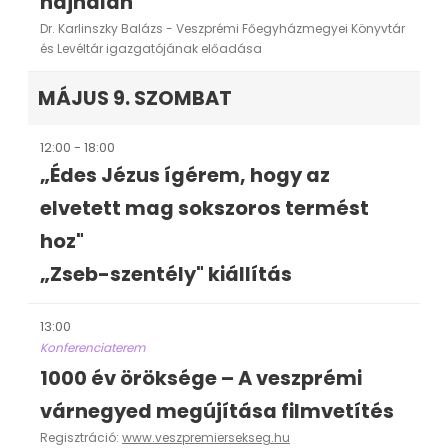
hajnalán"
Dr. Karlinszky Balázs - Veszprémi Főegyházmegyei Könyvtár
és Levéltár igazgatójának előadása
MÁJUS 9. SZOMBAT
12:00 - 18:00
„Édes Jézus ígérem, hogy az
elvetett mag sokszoros termést
hoz"
„Zseb-szentély" kiállítás
13:00
Konferenciaterem
1000 év öröksége – A veszprémi
várnegyed megújítása filmvetítés
Regisztráció:
www.veszpremiersekseg.hu