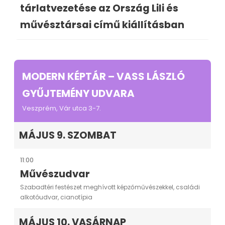
tárlatvezetése az Ország Lili és
művésztársai című kiállításban
MODERN KÉPTÁR – VASS LÁSZLÓ
GYŰJTEMÉNY UDVARA
Veszprém, Vár utca 3-7.
MÁJUS 9. SZOMBAT
11:00
Művészudvar
Szabadtéri festészet meghívott képzőművészekkel, családi
alkotóudvar, cianotípia
MÁJUS 10. VASÁRNAP