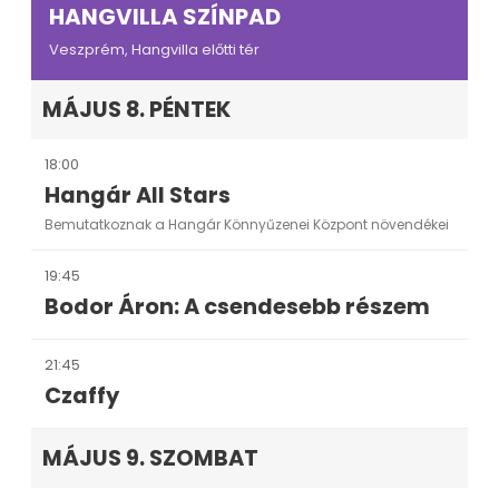
HANGVILLA SZÍNPAD
Veszprém, Hangvilla előtti tér
MÁJUS 8. PÉNTEK
18:00
Hangár All Stars
Bemutatkoznak a Hangár Könnyűzenei Központ növendékei
19:45
Bodor Áron: A csendesebb részem
21:45
Czaffy
MÁJUS 9. SZOMBAT