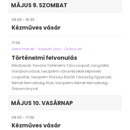
MÁJUS 9. SZOMBAT
09:00 - 19:30
Kézműves vásár
17:00
Szent Imre tér - Kossuth utca - Óváros tér
Történelmi felvonulás
Résztvevők: Pavane Történelmi Tánccsoport, Langaléta
Garabonciások, veszprémi városrészeket képviselő
csoportok, Veszprém Passaui Baráti Társaság Egyesület,
Német Nemzetiségi Klub, Veszprémi Német Nemzetiségi
Önkormányzat
MÁJUS 10. VASÁRNAP
09:00 - 17:00
Kézműves vásár